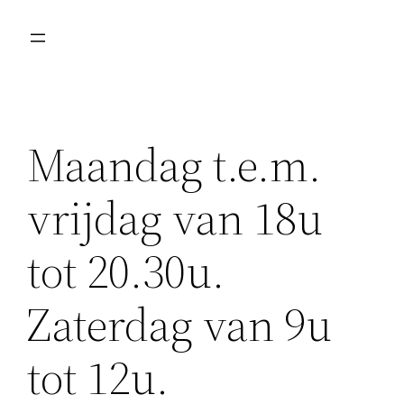
Spring
naar
de
inhoud
Maandag t.e.m.
vrijdag van 18u
tot 20.30u.
Zaterdag van 9u
tot 12u.